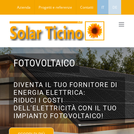
Salta
Azienda
Progetti e referenze
Contatti
IT
DE
al
contenuto
FOTOVOLTAICO
DIVENTA IL TUO FORNITORE DI
ENERGIA ELETTRICA:
RIDUCI I COSTI
DELL'ELETTRICITÀ CON IL TUO
IMPIANTO FOTOVOLTAICO!